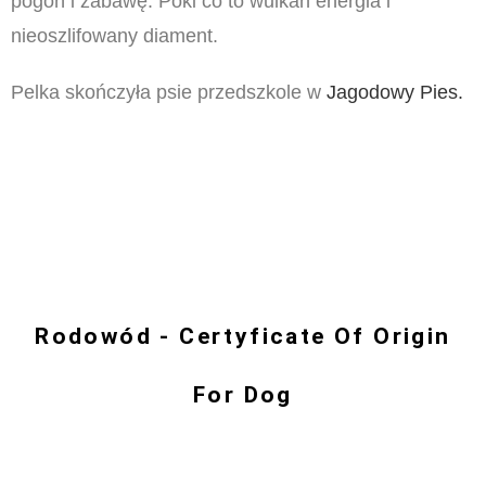
pogoń i zabawę. Póki co to wulkan energia i
nieoszlifowany diament.
Pelka skończyła psie przedszkole w
Jagodowy Pies.
Rodowód - Certyficate Of Origin
For Dog