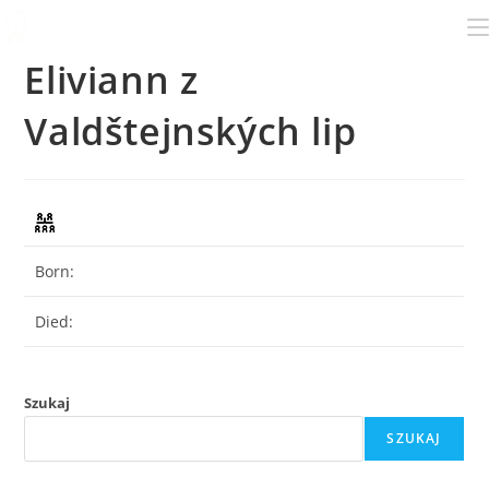
Eliviann z
Valdštejnských lip
Born:
Died:
Szukaj
SZUKAJ